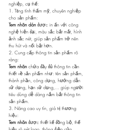
nghiệp, cụ thể:
1. Tăng tính thẩm mỹ, chuyên nghiệp 
cho sản phẩm:
Tem nhãn dán
 được in ấn với công 
nghệ hiện đại, màu sắc bắt mắt, hình 
ảnh sắc nét, giúp sản phẩm trở nên 
thu hút và nổi bật hơn.
2. Cung cấp thông tin sản phẩm rõ 
ràng:
Tem nhãn
 chứa đầy đủ thông tin cần 
thiết về sản phẩm như: tên sản phẩm, 
thành phần, công dụng, hướng dẫn 
sử dụng, hạn sử dụng,... giúp người 
tiêu dùng dễ dàng nắm bắt thông tin 
sản phẩm.
3. Nâng cao uy tín, giá trị thương 
hiệu:
Tem nhãn
 được thiết kế đồng bộ, thể 
hiện rõ nét logo, thông điệp của 