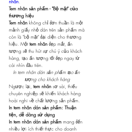
nhãn
.
Tem nhãn sản phẩm - "Bộ mặt" của 
thương hiệu
Tem nhãn
 không chỉ đơn thuần là một 
mảnh giấy nhỏ dán trên sản phẩm mà 
còn là "bộ mặt" đại diện cho thương 
hiệu. Một 
tem nhãn
 đẹp mắt, ấn 
tượng sẽ thu hút sự chú ý của khách 
hàng, tạo ấn tượng tốt đẹp ngay từ 
cái nhìn đầu tiên.
In tem nhãn dán sản phẩm tạo ấn 
tượng cho khách hàng
Ngược lại, 
tem nhãn
 sơ sài, thiếu 
chuyên nghiệp sẽ khiến khách hàng 
hoài nghi về chất lượng sản phẩm.
In tem nhãn dán sản phẩm: Thuận 
tiện, dễ dàng sử dụng
In tem nhãn dán sản phẩm
 mang đến 
nhiều lợi ích thiết thực cho doanh 