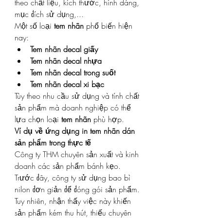
theo chất liệu, kích thước, hình dáng, 
mục đích sử dụng,...
Một số loại 
tem nhãn
 phổ biến hiện 
nay:
Tem nhãn decal giấy
Tem nhãn decal nhựa
Tem nhãn decal trong suốt
Tem nhãn decal xi bạc
Tùy theo nhu cầu sử dụng và tính chất 
sản phẩm mà doanh nghiệp có thể 
lựa chọn loại 
tem nhãn
 phù hợp.
Ví dụ về ứng dụng in tem nhãn dán 
sản phẩm trong thực tế
Công ty THM chuyên sản xuất và kinh 
doanh các sản phẩm bánh kẹo. 
Trước đây, công ty sử dụng bao bì 
nilon đơn giản để đóng gói sản phẩm. 
Tuy nhiên, nhận thấy việc này khiến 
sản phẩm kém thu hút, thiếu chuyên 