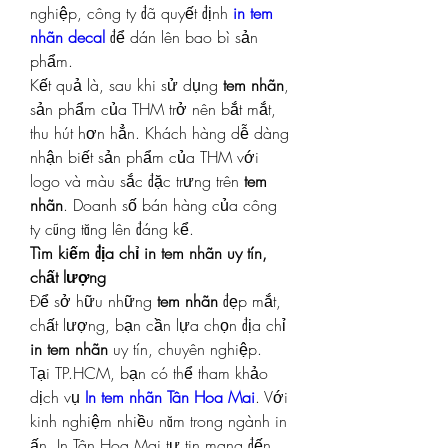
nghiệp, công ty đã quyết định 
in tem 
nhãn decal
 để dán lên bao bì sản 
phẩm.
Kết quả là, sau khi sử dụng 
tem nhãn
, 
sản phẩm của THM trở nên bắt mắt, 
thu hút hơn hẳn. Khách hàng dễ dàng 
nhận biết sản phẩm của THM với 
logo và màu sắc đặc trưng trên 
tem 
nhãn
. Doanh số bán hàng của công 
ty cũng tăng lên đáng kể.
Tìm kiếm địa chỉ in tem nhãn uy tín, 
chất lượng
Để sở hữu những 
tem nhãn
 đẹp mắt, 
chất lượng, bạn cần lựa chọn địa chỉ 
in tem nhãn
 uy tín, chuyên nghiệp.
Tại TP.HCM, bạn có thể tham khảo 
dịch vụ 
In tem nhãn Tân Hoa Mai
. Với 
kinh nghiệm nhiều năm trong ngành in 
ấn, In Tân Hoa Mai tự tin mang đến 