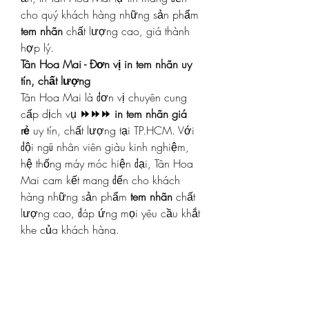
cho quý khách hàng những sản phẩm 
tem nhãn
 chất lượng cao, giá thành 
hợp lý.
Tân Hoa Mai - Đơn vị in tem nhãn uy 
tín, chất lượng
Tân Hoa Mai là đơn vị chuyên cung 
cấp dịch vụ 
⏩⏩⏩ in tem nhãn giá 
rẻ
 uy tín, chất lượng tại TP.HCM. Với 
đội ngũ nhân viên giàu kinh nghiệm, 
hệ thống máy móc hiện đại, Tân Hoa 
Mai cam kết mang đến cho khách 
hàng những sản phẩm 
tem nhãn
 chất 
lượng cao, đáp ứng mọi yêu cầu khắt 
khe của khách hàng.
Đến với Tân Hoa Mai, quý khách 
hàng sẽ được trải nghiệm dịch vụ 
in 
tem nhãn
 chuyên nghiệp, tận tâm với:
Công nghệ in ấn hiện đại, cho ra 