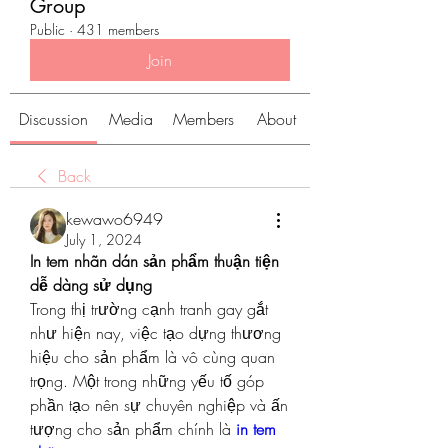
Group
Public
·
431 members
Join
Discussion
Media
Members
About
Back
kewawo6949
July 1, 2024
In tem nhãn dán sản phẩm thuận tiện 
dễ dàng sử dụng
Trong thị trường cạnh tranh gay gắt 
như hiện nay, việc tạo dựng thương 
hiệu cho sản phẩm là vô cùng quan 
trọng. Một trong những yếu tố góp 
phần tạo nên sự chuyên nghiệp và ấn 
tượng cho sản phẩm chính là 
in tem 