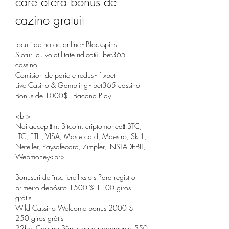
care ofera bonus de 
cazino gratuit
Jocuri de noroc online - Blockspins
Sloturi cu volatilitate ridicată - bet365 
cassino
Comision de pariere redus - 1xbet
Live Casino & Gambling - bet365 cassino
Bonus de 1000$ - Bacana Play
<br>
Noi acceptăm: Bitcoin, criptomonedă BTC, 
LTC, ETH, VISA, Mastercard, Maestro, Skrill, 
Neteller, Paysafecard, Zimpler, INSTADEBIT, 
Webmoney<br>
Bonusuri de înscriere1xslots Para registro + 
primeiro depósito 1500 % 1100 giros 
grátis
Wild Cassino Welcome bonus 2000 $ 
250 giros grátis
22bet Cassino Bônus para pagamento 550 