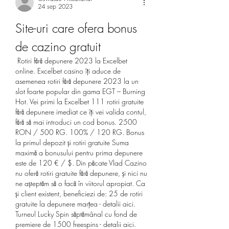
24 sep 2023
Site-uri care ofera bonus 
de cazino gratuit
 Rotiri fără depunere 2023 la Excelbet 
online. Excelbet casino îți aduce de 
asemenea rotiri fără depunere 2023 la un 
slot foarte popular din gama EGT – Burning 
Hot. Vei primi la Excelbet 111 rotiri gratuite 
fără depunere imediat ce îți vei valida contul, 
fără să mai introduci un cod bonus. 2500 
RON / 500 RG. 100% / 120 RG. Bonus 
la primul depozit și rotiri gratuite Suma 
maximă a bonusului pentru prima depunere 
este de 120 € / $. Din păcate Vlad Cazino 
nu oferă rotiri gratuite fără depunere, și nici nu 
ne așteptăm să o facă în viitorul apropiat. Ca 
și client existent, beneficiezi de: 25 de rotiri 
gratuite la depunere marțea - detalii aici. 
Turneul Lucky Spin săptămânal cu fond de 
premiere de 1500 freespins - detalii aici. 