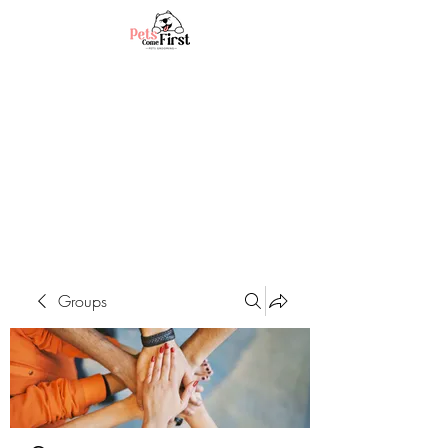
Groups