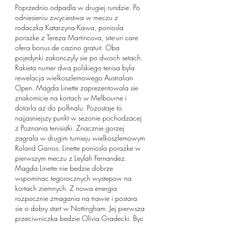
Poprzednio odpadla w drugiej rundzie. Po 
odniesieniu zwyciestwa w meczu z 
rodaczka Katarzyna Kawa, poniosla 
porazke z Tereza Martincova, site-uri care 
ofera bonus de cazino gratuit. Oba 
pojedynki zakonczyly sie po dwoch setach. 
Rakieta numer dwa polskiego tenisa byla 
rewelacja wielkoszlemowego Australian 
Open. Magda Linette zaprezentowala sie 
znakomicie na kortach w Melbourne i 
dotarla az do polfinalu. Pozostaje to 
najjasniejszy punkt w sezonie pochodzacej 
z Poznania tenisistki. Znacznie gorzej 
zagrala w drugim turnieju wielkoszlemowym 
Roland Garros. Linette poniosla porazke w 
pierwszym meczu z Leylah Fernandez. 
Magda Linette nie bedzie dobrze 
wspominac tegorocznych wystepow na 
kortach ziemnych. Z nowa energia 
rozpocznie zmagania na trawie i postara 
sie o dobry start w Nottingham. Jej pierwsza 
przeciwniczka bedzie Olivia Gradecki. Byc 