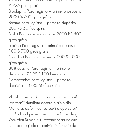
% 225 giros grátis
Blockspins Para registro + primeiro depósito 
2000 % 700 giros grátis
Betano Para registro + primeiro depósito 
200 R$ 50 free spins
Bitslot Bônus de boas-vindas 2000 R$ 500 
giros grátis
Slotimo Para registro + primeiro depósito 
100 $ 700 giros grátis
Cloudbet Bonus for payment 200 $ 1000 
giros grátis
888 cassino Para registro + primeiro 
depósito 175 R$ 1100 free spins
CampeonBet Para registro + primeiro 
depósito 110 R$ 50 free spins
<br>Fiecare sec?iune a ghidului va con?ine 
informa?ii detaliate despre plajele din 
Mamaia, astfel incat sa po?i alege cu u?
urin?a locul perfect pentru tine ?i cei dragi. 
Vom oferi ?i sfaturi ?i recomandari despre 
cum sa alegi plaja potrivita in func?ie de 