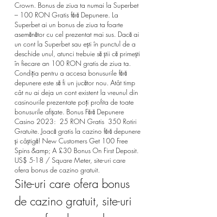
Crown. Bonus de ziua ta numai la Superbet 
– 100 RON Gratis fără Depunere. La 
Superbet ai un bonus de ziua ta foarte 
asemănător cu cel prezentat mai sus. Dacă ai 
un cont la Superbet sau ești în punctul de a 
deschide unul, atunci trebuie să știi că primești 
în fiecare an 100 RON gratis de ziua ta. 
Condiția pentru a accesa bonusurile fără 
depunere este să fi un jucător nou. Atât timp 
cât nu ai deja un cont existent la vreunul din 
casinourile prezentate poți profita de toate 
bonusurile afișate. Bonus Fără Depunere 
Casino 2023: ️ 25 RON Gratis ️ 350 Rotiri 
Gratuite. Joacă gratis la cazino fără depunere 
și câștigă! New Customers Get 100 Free 
Spins &amp; A £30 Bonus On First Deposit.  
US$ 5-18 / Square Meter, site-uri care 
ofera bonus de cazino gratuit.
Site-uri care ofera bonus 
de cazino gratuit, site-uri 