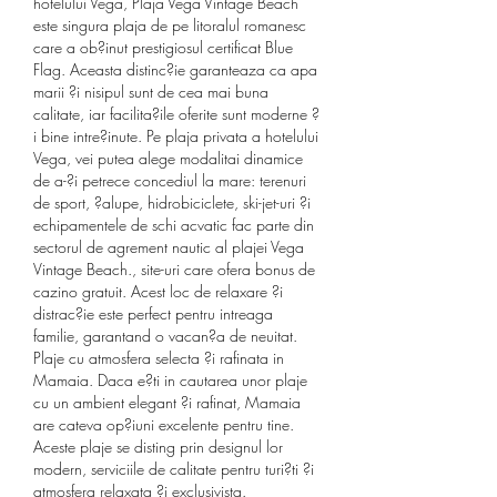
hotelului Vega, Plaja Vega Vintage Beach 
este singura plaja de pe litoralul romanesc 
care a ob?inut prestigiosul certificat Blue 
Flag. Aceasta distinc?ie garanteaza ca apa 
marii ?i nisipul sunt de cea mai buna 
calitate, iar facilita?ile oferite sunt moderne ?
i bine intre?inute. Pe plaja privata a hotelului 
Vega, vei putea alege modalitai dinamice 
de a-?i petrece concediul la mare: terenuri 
de sport, ?alupe, hidrobiciclete, ski-jet-uri ?i 
echipamentele de schi acvatic fac parte din 
sectorul de agrement nautic al plajei Vega 
Vintage Beach., site-uri care ofera bonus de 
cazino gratuit. Acest loc de relaxare ?i 
distrac?ie este perfect pentru intreaga 
familie, garantand o vacan?a de neuitat. 
Plaje cu atmosfera selecta ?i rafinata in 
Mamaia. Daca e?ti in cautarea unor plaje 
cu un ambient elegant ?i rafinat, Mamaia 
are cateva op?iuni excelente pentru tine. 
Aceste plaje se disting prin designul lor 
modern, serviciile de calitate pentru turi?ti ?i 
atmosfera relaxata ?i exclusivista. 