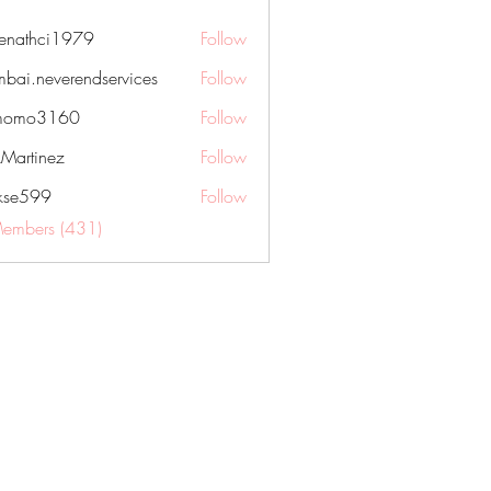
nenathci1979
Follow
hci1979
bai.neverendservices
Follow
everendservices
momo3160
Follow
3160
kMartinez
Follow
rkse599
Follow
99
Members (431)