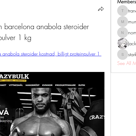
Members
tra
tranenat
mum
 barcelona anabola steroider 
mumbai.n
no
npulver 1 kg
nomomo
Jac
nabola steroider kostnad, billigt proteinpulver 1 
sta
starkse5
See All 