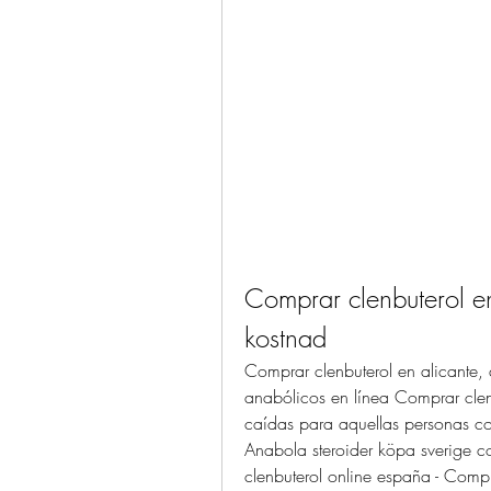
Comprar clenbuterol en
kostnad
Comprar clenbuterol en alicante,
anabólicos en línea Comprar clenb
caídas para aquellas personas c
Anabola steroider köpa sverige c
clenbuterol online españa - Compr