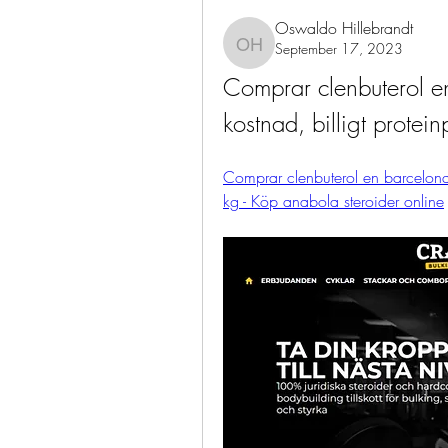
Oswaldo Hillebrandt
September 17, 2023
Oswaldo Hillebrandt
Comprar clenbuterol en
kostnad, billigt protei
Comprar clenbuterol en barcelona a
kg - Köp anabola steroider online