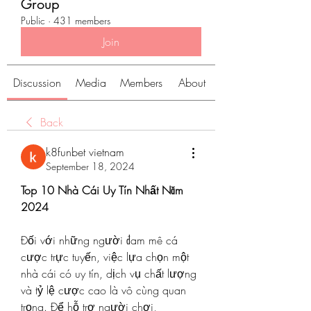
Group
Public
·
431 members
Join
Discussion
Media
Members
About
Back
k8funbet vietnam
September 18, 2024
Top 10 Nhà Cái Uy Tín Nhất Năm 
2024
Đối với những người đam mê cá 
cược trực tuyến, việc lựa chọn một 
nhà cái có uy tín, dịch vụ chất lượng 
và tỷ lệ cược cao là vô cùng quan 
trọng. Để hỗ trợ người chơi, 