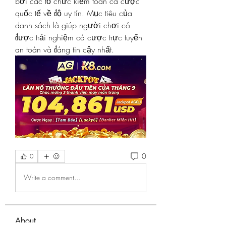
bởi các tổ chức kiểm toán cá cược 
quốc tế về độ uy tín. Mục tiêu của 
danh sách là giúp người chơi có 
được trải nghiệm cá cược trực tuyến 
an toàn và đáng tin cậy nhất.
0
0
Write a comment...
About