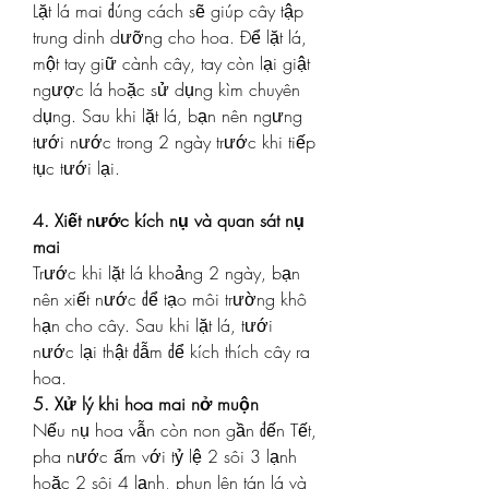
Lặt lá mai đúng cách sẽ giúp cây tập 
trung dinh dưỡng cho hoa. Để lặt lá, 
một tay giữ cành cây, tay còn lại giật 
ngược lá hoặc sử dụng kìm chuyên 
dụng. Sau khi lặt lá, bạn nên ngưng 
tưới nước trong 2 ngày trước khi tiếp 
tục tưới lại.
4. Xiết nước kích nụ và quan sát nụ 
mai
Trước khi lặt lá khoảng 2 ngày, bạn 
nên xiết nước để tạo môi trường khô 
hạn cho cây. Sau khi lặt lá, tưới 
nước lại thật đẫm để kích thích cây ra 
hoa.
5. Xử lý khi hoa mai nở muộn
Nếu nụ hoa vẫn còn non gần đến Tết, 
pha nước ấm với tỷ lệ 2 sôi 3 lạnh 
hoặc 2 sôi 4 lạnh, phun lên tán lá và 