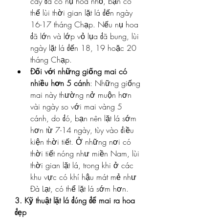
cây đã có nụ hoa nhỏ, bạn có 
thể lùi thời gian lặt lá đến ngày 
16-17 tháng Chạp. Nếu nụ hoa 
đã lớn và lớp vỏ lụa đã bung, lùi 
ngày lặt lá đến 18, 19 hoặc 20 
tháng Chạp.
Đối với những giống mai có 
nhiều hơn 5 cánh
: Những giống 
mai này thường nở muộn hơn 
vài ngày so với mai vàng 5 
cánh, do đó, bạn nên lặt lá sớm 
hơn từ 7-14 ngày, tùy vào điều 
kiện thời tiết. Ở những nơi có 
thời tiết nóng như miền Nam, lùi 
thời gian lặt lá, trong khi ở các 
khu vực có khí hậu mát mẻ như 
Đà Lạt, có thể lặt lá sớm hơn.
3. Kỹ thuật lặt lá đúng để mai ra hoa 
đẹp