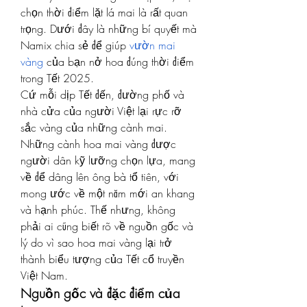
chọn thời điểm lặt lá mai là rất quan 
trọng. Dưới đây là những bí quyết mà 
Namix chia sẻ để giúp 
vườn mai 
vàng
 của bạn nở hoa đúng thời điểm 
trong Tết 2025.
Cứ mỗi dịp Tết đến, đường phố và 
nhà cửa của người Việt lại rực rỡ 
sắc vàng của những cành mai. 
Những cành hoa mai vàng được 
người dân kỹ lưỡng chọn lựa, mang 
về để dâng lên ông bà tổ tiên, với 
mong ước về một năm mới an khang 
và hạnh phúc. Thế nhưng, không 
phải ai cũng biết rõ về nguồn gốc và 
lý do vì sao hoa mai vàng lại trở 
thành biểu tượng của Tết cổ truyền 
Việt Nam.
Nguồn gốc và đặc điểm của 