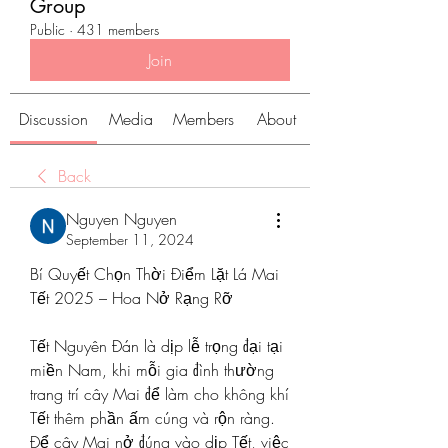
Group
Public
·
431 members
Join
Discussion
Media
Members
About
Back
Nguyen Nguyen
September 11, 2024
Bí Quyết Chọn Thời Điểm Lặt Lá Mai 
Tết 2025 – Hoa Nở Rạng Rỡ
Tết Nguyên Đán là dịp lễ trọng đại tại 
miền Nam, khi mỗi gia đình thường 
trang trí cây Mai để làm cho không khí 
Tết thêm phần ấm cúng và rộn ràng. 
Để cây Mai nở đúng vào dịp Tết, việc 