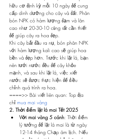
hữu cơ định kỳ mỗi 10 ngày để cung 
cấp dinh dưỡng cho cây và đất. Phân 
bón NPK có hàm lượng đạm và lân 
cao như 20-30-10 cũng rất cần thiết 
để giúp cây ra hoa đẹp.
Khi cây bắt đầu ra nụ, bón phân NPK 
với hàm lượng kali cao sẽ giúp hoa 
bền và đẹp hơn. Trước khi lặt lá, bạn 
nên tưới nước đều để cây khỏe 
mạnh, và sau khi lặt lá, việc xiết 
nước sẽ được thực hiện để điều 
chỉnh quá trình ra hoa.
====>> Bài viết liên quan: Top địa 
chỉ 
mua mai vàng
2. Thời điểm lặt lá mai Tết 2025
Với mai vàng 5 cánh
: Thời điểm 
lý tưởng để lặt lá mai là từ ngày 
12-14 tháng Chạp âm lịch. Nếu 