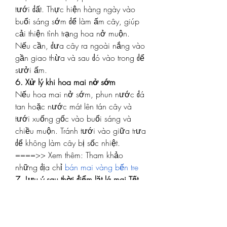
tưới đất. Thực hiện hàng ngày vào 
buổi sáng sớm để làm ấm cây, giúp 
cải thiện tình trạng hoa nở muộn. 
Nếu cần, đưa cây ra ngoài nắng vào 
gần giao thừa và sau đó vào trong để 
sưởi ấm.
6. Xử lý khi hoa mai nở sớm
Nếu hoa mai nở sớm, phun nước đá 
tan hoặc nước mát lên tán cây và 
tưới xuống gốc vào buổi sáng và 
chiều muộn. Tránh tưới vào giữa trưa 
để không làm cây bị sốc nhiệt.
====>> Xem thêm: Tham khảo 
những địa chỉ 
bán mai vàng bến tre
7. Lưu ý sau thời điểm lặt lá mai Tết 
2025
Sau khi lặt lá, hạn chế sử dụng phân 
bón lá vì cây không còn lá để hấp 