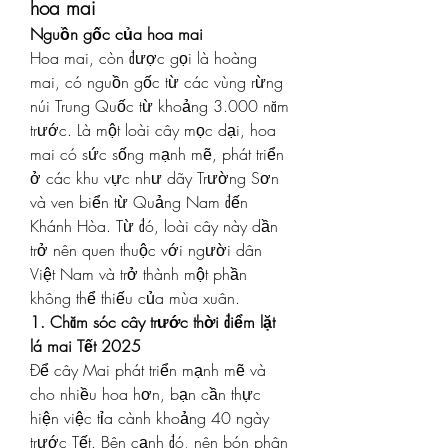
hoa mai
Nguồn gốc của hoa mai
Hoa mai, còn được gọi là hoàng 
mai, có nguồn gốc từ các vùng rừng 
núi Trung Quốc từ khoảng 3.000 năm 
trước. Là một loài cây mọc dại, hoa 
mai có sức sống mạnh mẽ, phát triển 
ở các khu vực như dãy Trường Sơn 
và ven biển từ Quảng Nam đến 
Khánh Hòa. Từ đó, loài cây này dần 
trở nên quen thuộc với người dân 
Việt Nam và trở thành một phần 
không thể thiếu của mùa xuân.
1. Chăm sóc cây trước thời điểm lặt 
lá mai Tết 2025
Để cây Mai phát triển mạnh mẽ và 
cho nhiều hoa hơn, bạn cần thực 
hiện việc tỉa cành khoảng 40 ngày 
trước Tết. Bên cạnh đó, nên bón phân 