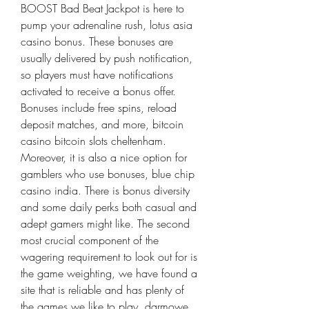
BOOST Bad Beat Jackpot is here to 
pump your adrenaline rush, lotus asia 
casino bonus. These bonuses are 
usually delivered by push notification, 
so players must have notifications 
activated to receive a bonus offer. 
Bonuses include free spins, reload 
deposit matches, and more, bitcoin 
casino bitcoin slots cheltenham. 
Moreover, it is also a nice option for 
gamblers who use bonuses, blue chip 
casino india. There is bonus diversity 
and some daily perks both casual and 
adept gamers might like. The second 
most crucial component of the 
wagering requirement to look out for is 
the game weighting, we have found a 
site that is reliable and has plenty of 
the games we like to play, darmowe 