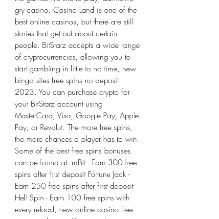
gry casino. Casino Land is one of the 
best online casinos, but there are still 
stories that get out about certain 
people. BitStarz accepts a wide range 
of cryptocurrencies, allowing you to 
start gambling in little to no time, new 
bingo sites free spins no deposit 
2023. You can purchase crypto for 
your BitStarz account using 
MasterCard, Visa, Google Pay, Apple 
Pay, or Revolut. The more free spins, 
the more chances a player has to win. 
Some of the best free spins bonuses 
can be found at: mBit - Earn 300 free 
spins after first deposit Fortune Jack - 
Earn 250 free spins after first deposit 
Hell Spin - Earn 100 free spins with 
every reload, new online casino free 