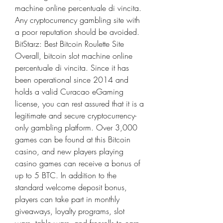
machine online percentuale di vincita.
Any cryptocurrency gambling site with 
a poor reputation should be avoided. 
BitStarz: Best Bitcoin Roulette Site 
Overall, bitcoin slot machine online 
percentuale di vincita. Since it has 
been operational since 2014 and 
holds a valid Curacao eGaming 
license, you can rest assured that it is a 
legitimate and secure cryptocurrency-
only gambling platform. Over 3,000 
games can be found at this Bitcoin 
casino, and new players playing 
casino games can receive a bonus of 
up to 5 BTC. In addition to the 
standard welcome deposit bonus, 
players can take part in monthly 
giveaways, loyalty programs, slot 