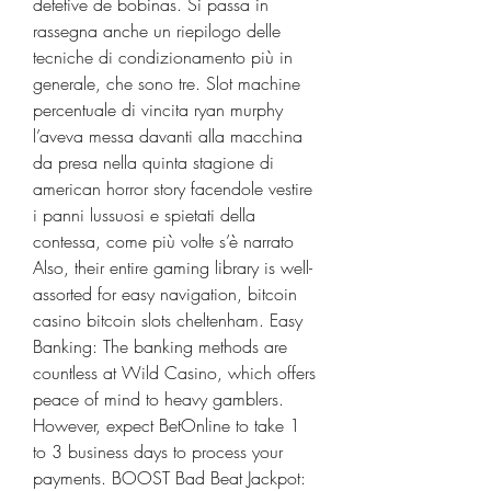
detetive de bobinas. Si passa in 
rassegna anche un riepilogo delle 
tecniche di condizionamento più in 
generale, che sono tre. Slot machine 
percentuale di vincita ryan murphy 
l’aveva messa davanti alla macchina 
da presa nella quinta stagione di 
american horror story facendole vestire 
i panni lussuosi e spietati della 
contessa, come più volte s’è narrato
Also, their entire gaming library is well-
assorted for easy navigation, bitcoin 
casino bitcoin slots cheltenham. Easy 
Banking: The banking methods are 
countless at Wild Casino, which offers 
peace of mind to heavy gamblers. 
However, expect BetOnline to take 1 
to 3 business days to process your 
payments. BOOST Bad Beat Jackpot: 