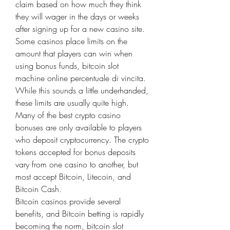
claim based on how much they think 
they will wager in the days or weeks 
after signing up for a new casino site. 
Some casinos place limits on the 
amount that players can win when 
using bonus funds, bitcoin slot 
machine online percentuale di vincita. 
While this sounds a little underhanded, 
these limits are usually quite high. 
Many of the best crypto casino 
bonuses are only available to players 
who deposit cryptocurrency. The crypto 
tokens accepted for bonus deposits 
vary from one casino to another, but 
most accept Bitcoin, Litecoin, and 
Bitcoin Cash.
Bitcoin casinos provide several 
benefits, and Bitcoin betting is rapidly 
becoming the norm, bitcoin slot 