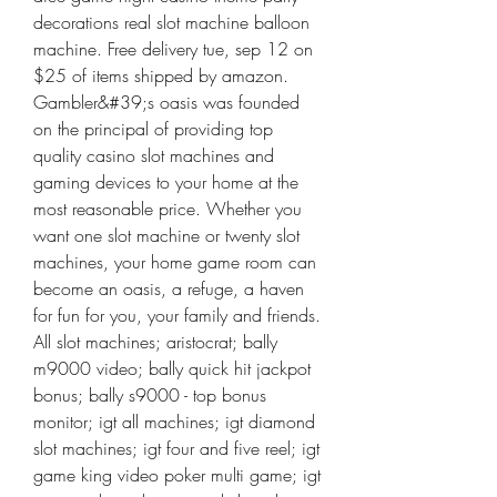
decorations real slot machine balloon 
machine. Free delivery tue, sep 12 on 
$25 of items shipped by amazon. 
Gambler&#39;s oasis was founded 
on the principal of providing top 
quality casino slot machines and 
gaming devices to your home at the 
most reasonable price. Whether you 
want one slot machine or twenty slot 
machines, your home game room can 
become an oasis, a refuge, a haven 
for fun for you, your family and friends. 
All slot machines; aristocrat; bally 
m9000 video; bally quick hit jackpot 
bonus; bally s9000 - top bonus 
monitor; igt all machines; igt diamond 
slot machines; igt four and five reel; igt 
game king video poker multi game; igt 