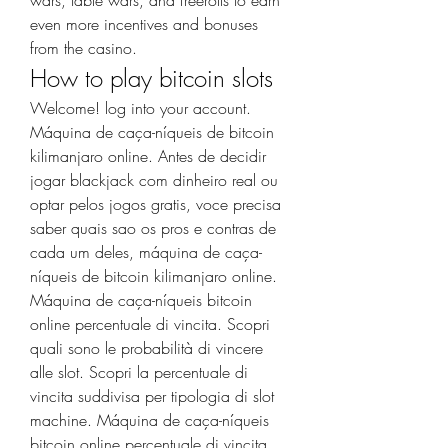
wars, table wars, and freerolls to earn 
even more incentives and bonuses 
from the casino.
How to play bitcoin slots
Welcome! log into your account. 
Máquina de caça-níqueis de bitcoin 
kilimanjaro online. Antes de decidir 
jogar blackjack com dinheiro real ou 
optar pelos jogos gratis, voce precisa 
saber quais sao os pros e contras de 
cada um deles, máquina de caça-
níqueis de bitcoin kilimanjaro online. 
Máquina de caça-níqueis bitcoin 
online percentuale di vincita. Scopri 
quali sono le probabilità di vincere 
alle slot. Scopri la percentuale di 
vincita suddivisa per tipologia di slot 
machine. Máquina de caça-níqueis 
bitcoin online percentuale di vincita. 