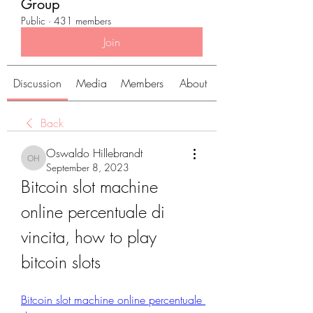
Group
Public
·
431 members
Join
Discussion
Media
Members
About
Back
Oswaldo Hillebrandt
Oswaldo Hillebrandt
September 8, 2023
Bitcoin slot machine 
online percentuale di 
vincita, how to play 
bitcoin slots
Bitcoin slot machine online percentuale 