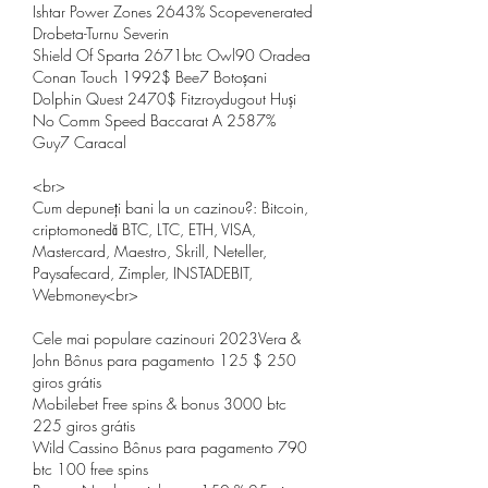
Ishtar Power Zones 2643% Scopevenerated 
Drobeta-Turnu Severin 
Shield Of Sparta 2671btc Owl90 Oradea 
Conan Touch 1992$ Bee7 Botoșani 
Dolphin Quest 2470$ Fitzroydugout Huși 
No Comm Speed Baccarat A 2587% 
Guy7 Caracal 
<br>
Cum depuneți bani la un cazinou?: Bitcoin, 
criptomonedă BTC, LTC, ETH, VISA, 
Mastercard, Maestro, Skrill, Neteller, 
Paysafecard, Zimpler, INSTADEBIT, 
Webmoney<br>
Cele mai populare cazinouri 2023Vera & 
John Bônus para pagamento 125 $ 250 
giros grátis
Mobilebet Free spins & bonus 3000 btc 
225 giros grátis
Wild Cassino Bônus para pagamento 790 
btc 100 free spins