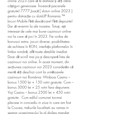
online 2023 care să te distreze și să-ți ofere 
câștiguri generoase. Încearcă pacanele 
gratuite! 7777 Joacă [ sloturi online 2023 ] 
pentru distracție cu slotsUP Romania ™ 
Jocuri Mobile Fără descărcare! Fără depozite! 
Dar să revenim la ale noastre. Totuși, ești 
interesat de cele mai bune cazinouri online 
noi la care să joci în 2023. Fie vorba de 
bonusuri extra, jocuri diverse, posibilitatea 
de achitare în RON, interfața platformelor în 
limba română, află toate detaliile imediat. 
Doar dă scroll mai jos și descoperă lista de 
cazinouri noi online. În acest moment, din 
secțiunea cazinouri noi 2023 considerăm că 
merită să-ți deschizi cont la următoarele 
cazinouri noi România: Winboss Casino – 
bonus 1500 lei + 150 rotiri gratuite. Com – 
bonus 3000 lei + 25 rotiri fara depunere. 
Yoji Casino – bonus 2500 lei + 450 rotiri 
gratuite.  Cum edilul comunei tocmai 
plecase in concediu in ziua in care am fost 
la Crucea, treburile localitatii au ramas in 
seama viceprimarului la al doilea mandat, 