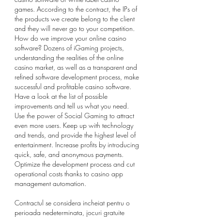
games. According to the contract, the IPs of 
the products we create belong to the client 
and they will never go to your competition. 
How do we improve your online casino 
software? Dozens of iGaming projects, 
understanding the realities of the online 
casino market, as well as a transparent and 
refined software development process, make 
successful and profitable casino software. 
Have a look at the list of possible 
improvements and tell us what you need. 
Use the power of Social Gaming to attract 
even more users. Keep up with technology 
and trends, and provide the highest level of 
entertainment. Increase profits by introducing 
quick, safe, and anonymous payments. 
Optimize the development process and cut 
operational costs thanks to casino app 
management automation.
Contractul se considera incheiat pentru o 
perioada nedeterminata, jocuri gratuite 