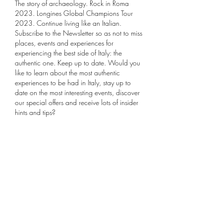
The story of archaeology. Rock in Roma 
2023. Longines Global Champions Tour 
2023. Continue living like an Italian. 
Subscribe to the Newsletter so as not to miss 
places, events and experiences for 
experiencing the best side of Italy: the 
authentic one. Keep up to date. Would you 
like to learn about the most authentic 
experiences to be had in Italy, stay up to 
date on the most interesting events, discover 
our special offers and receive lots of insider 
hints and tips?
Viceprimarul 'dezminte' mitul fostului miner 
caruia i-au cazut dintii. Cum edilul comunei 
tocmai plecase in concediu in ziua in care 
am fost la Crucea, treburile localitatii au 
ramas in seama viceprimarului la al doilea 
mandat, Constantin Prahuza (60 de ani), 
fost mecanic la mina de fier si cupru de la 
Gura Humorului. S-a trait foarte bine. Cu 
timpuri in urma, cand se lucra pe uscat, a 
aparut silicoza aia. Dar pe urma nu au mai 