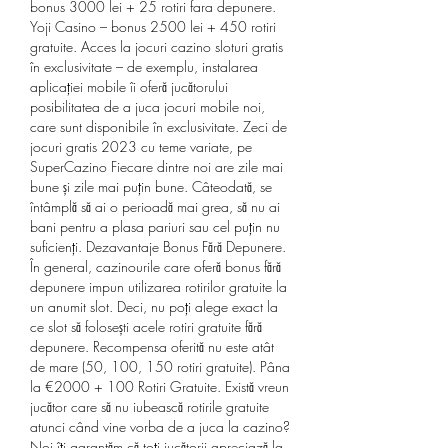
bonus 3000 lei + 25 rotiri fara depunere. 
Yoji Casino – bonus 2500 lei + 450 rotiri 
gratuite. Acces la jocuri cazino sloturi gratis 
în exclusivitate – de exemplu, instalarea 
aplicației mobile îi oferă jucătorului 
posibilitatea de a juca jocuri mobile noi, 
care sunt disponibile în exclusivitate. Zeci de 
jocuri gratis 2023 cu teme variate, pe 
SuperCazino Fiecare dintre noi are zile mai 
bune și zile mai puțin bune. Câteodată, se 
întâmplă să ai o perioadă mai grea, să nu ai 
bani pentru a plasa pariuri sau cel puțin nu 
suficienți. Dezavantaje Bonus Fără Depunere. 
În general, cazinourile care oferă bonus fără 
depunere impun utilizarea rotirilor gratuite la 
un anumit slot. Deci, nu poți alege exact la 
ce slot să folosești acele rotiri gratuite fără 
depunere. Recompensa oferită nu este atât 
de mare (50, 100, 150 rotiri gratuite). Pâna 
la €2000 + 100 Rotiri Gratuite. Există vreun 
jucător care să nu iubească rotirile gratuite 
atunci când vine vorba de a juca la cazino? 
Noi îți garantăm că toți jucătorii apreciază la 