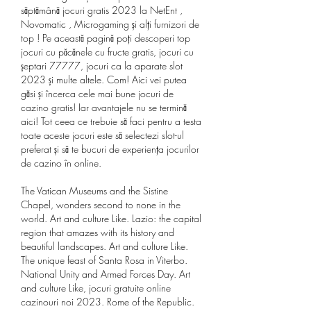
săptămână jocuri gratis 2023 la NetEnt , 
Novomatic , Microgaming și alți furnizori de 
top ! Pe această pagină poți descoperi top 
jocuri cu păcănele cu fructe gratis, jocuri cu 
șeptari 77777, jocuri ca la aparate slot 
2023 și multe altele. Com! Aici vei putea 
găsi și încerca cele mai bune jocuri de 
cazino gratis! Iar avantajele nu se termină 
aici! Tot ceea ce trebuie să faci pentru a testa 
toate aceste jocuri este să selectezi slot-ul 
preferat și să te bucuri de experiența jocurilor 
de cazino în online. 
The Vatican Museums and the Sistine 
Chapel, wonders second to none in the 
world. Art and culture Like. Lazio: the capital 
region that amazes with its history and 
beautiful landscapes. Art and culture Like. 
The unique feast of Santa Rosa in Viterbo. 
National Unity and Armed Forces Day. Art 
and culture Like, jocuri gratuite online 
cazinouri noi 2023. Rome of the Republic. 