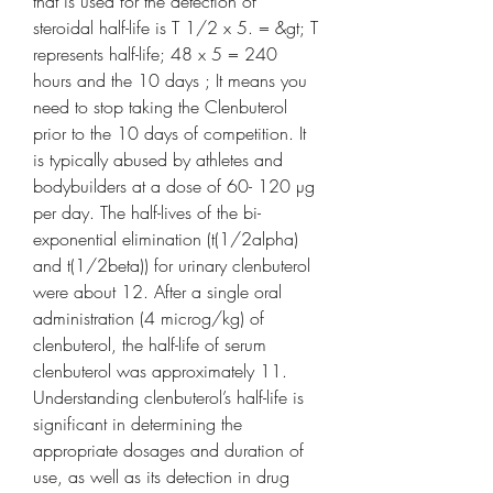
that is used for the detection of 
steroidal half-life is T 1/2 x 5. = &gt; T 
represents half-life; 48 x 5 = 240 
hours and the 10 days ; It means you 
need to stop taking the Clenbuterol 
prior to the 10 days of competition. It 
is typically abused by athletes and 
bodybuilders at a dose of 60- 120 µg 
per day. The half-lives of the bi-
exponential elimination (t(1/2alpha) 
and t(1/2beta)) for urinary clenbuterol 
were about 12. After a single oral 
administration (4 microg/kg) of 
clenbuterol, the half-life of serum 
clenbuterol was approximately 11. 
Understanding clenbuterol’s half-life is 
significant in determining the 
appropriate dosages and duration of 
use, as well as its detection in drug 