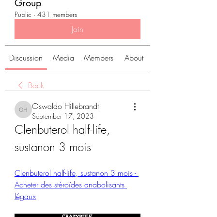
Group
Public
·
431 members
Join
Discussion
Media
Members
About
Back
Oswaldo Hillebrandt
Oswaldo Hillebrandt
September 17, 2023
Clenbuterol half-life, 
sustanon 3 mois
Clenbuterol half-life, sustanon 3 mois - 
Acheter des stéroïdes anabolisants 
légaux