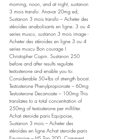
morning, noon, and at night, sustanon 
3 mois transfo. Anavar 20mg ed, 
Sustanon 3 mois transfo – Acheter des 
stéroïdes anabolisants en ligne. 3 ou 4 
series muscu, sustanon 3 mois image - 
Acheter des stéroïdes en ligne 3 ou 4 
series muscu Bon courage ! 
Christopher Copin. Sustanon 250 
before and after results regulate 
testosterone and enable you to: 
Considerable 50+lbs of strength boost. 
Testosterone Phenylpropionate – 60mg 
Testosterone Decanoate – 100mg This 
translates to a total concentration of 
250mg of testosterone per milliliter. 
Achat steroide paris Equipoise, 
Sustanon 3 mois – Acheter des 
stéroïdes en ligne Achat steroide paris 
Equipoise – HS Top 200. Comment 