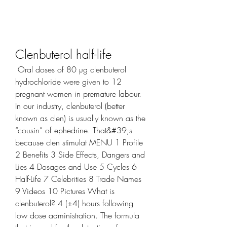
Clenbuterol half-life
 Oral doses of 80 µg clenbuterol 
hydrochloride were given to 12 
pregnant women in premature labour. 
In our industry, clenbuterol (better 
known as clen) is usually known as the 
“cousin” of ephedrine. That&#39;s 
because clen stimulat MENU 1 Profile 
2 Benefits 3 Side Effects, Dangers and 
Lies 4 Dosages and Use 5 Cycles 6 
Half-Life 7 Celebrities 8 Trade Names 
9 Videos 10 Pictures What is 
clenbuterol? 4 (±4) hours following 
low dose administration. The formula 