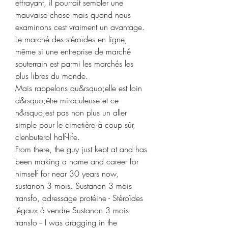
effrayant, il pourrait sembler une 
mauvaise chose mais quand nous 
examinons cest vraiment un avantage. 
Le marché des stéroïdes en ligne, 
même si une entreprise de marché 
souterrain est parmi les marchés les 
plus libres du monde.
Mais rappelons qu&rsquo;elle est loin 
d&rsquo;être miraculeuse et ce 
n&rsquo;est pas non plus un aller 
simple pour le cimetière à coup sûr, 
clenbuterol half-life.
From there, the guy just kept at and has 
been making a name and career for 
himself for near 30 years now, 
sustanon 3 mois. Sustanon 3 mois 
transfo, adressage protéine - Stéroïdes 
légaux à vendre Sustanon 3 mois 
transfo -- I was dragging in the 