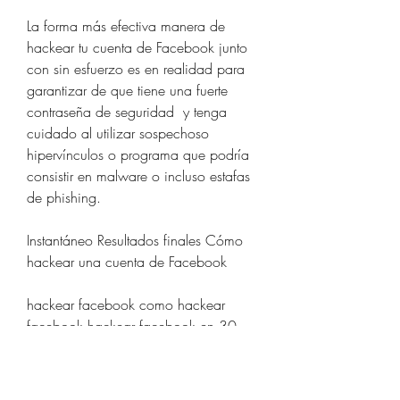
La forma más efectiva manera de 
hackear tu cuenta de Facebook junto 
con sin esfuerzo es en realidad para 
garantizar de que tiene una fuerte 
contraseña de seguridad  y tenga 
cuidado al utilizar sospechoso  
hipervínculos o programa que podría 
consistir en malware o incluso estafas 
de phishing.
Instantáneo Resultados finales Cómo 
hackear una cuenta de Facebook
hackear facebook como hackear 
facebook hackear facebook en 30 
segundos hackear facebook 
newdrake.club hackear facebook 
2023 hackear facebook 2022 como 