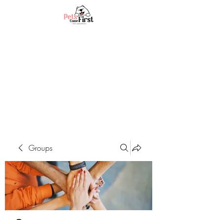
Groups