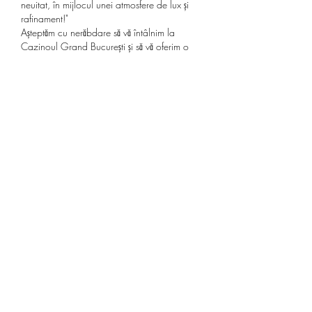
neuitat, în mijlocul unei atmosfere de lux și 
rafinament!"
Așteptăm cu nerăbdare să vă întâlnim la 
Cazinoul Grand București și să vă oferim o 
experiență de joc de neuitat. Fiți pregătiți să vă 
lăsați purtați de atmosfera incitantă și să vă 
bucurați de fiecare moment petrecut în acest 
loc extraordinar al distracției și câștigului!
qkmb23lke53
https://opticentro.com.bo/10-dolari-in-lei-
spintropolis-casino/
https://volunteer-
bank.com/2023/09/25/vechi-excelbet-
ro-old-excelbet-ro/
https://eruncyprus.com/slot-m-live-dealer-
casino-usa-players-accepted/
Case constanta
Like
Reply