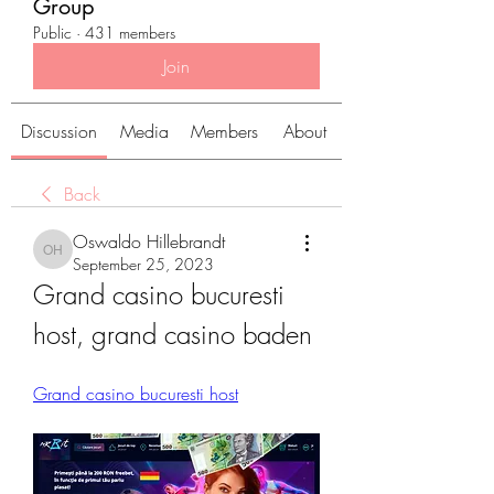
Group
Public
·
431 members
Join
Discussion
Media
Members
About
Back
Oswaldo Hillebrandt
Oswaldo Hillebrandt
September 25, 2023
Grand casino bucuresti 
host, grand casino baden
Grand casino bucuresti host