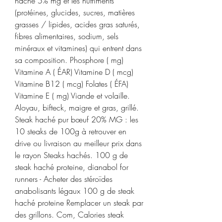
haché 5% mg et les nutriments 
(protéines, glucides, sucres, matières 
grasses / lipides, acides gras saturés, 
fibres alimentaires, sodium, sels 
minéraux et vitamines) qui entrent dans 
sa composition. Phosphore ( mg) 
Vitamine A ( ÉAR) Vitamine D ( mcg) 
Vitamine B12 ( mcg) Folates ( ÉFA) 
Vitamine E ( mg) Viande et volaille. 
Aloyau, bifteck, maigre et gras, grillé. 
Steak haché pur bœuf 20% MG : les 
10 steaks de 100g à retrouver en 
drive ou livraison au meilleur prix dans 
le rayon Steaks hachés. 100 g de 
steak haché proteine, dianabol for 
runners - Acheter des stéroïdes 
anabolisants légaux 100 g de steak 
haché proteine Remplacer un steak par 
des grillons. Com, Calories steak 