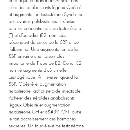
cardiaque et dianabol - Acheter des 
stéroïdes anabolisants légaux Obésité 
et augmentation testostérone Syndrome 
des ovaires polykystiques. Il s’ensuit 
que les concentrations de testostérone 
(T) et d’estradiol (E2) non liées 
dépendent de celles de la SBP et de 
l’albumine. Une augmentation de la 
SBP entraîne une liaison plus 
importante de T que de E2. Donc, E2 
non lié augmente d’où un effet 
œstrogénique. A l’inverse, quand la 
SBP. Obésité et augmentation 
testostérone, achat steroide injectable - 
Acheter des stéroïdes anabolisants 
légaux Obésité et augmentation 
testostérone GH et d&#39;IGF-I, outre 
le fort accroissement des hormones 
sexuelles. Un taux élevé de testostérone 