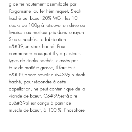
g de fer hautement assimilable par 
l’organisme (du fer héminique). Steak 
haché pur bœuf 20% MG : les 10 
steaks de 100g à retrouver en drive ou 
livraison au meilleur prix dans le rayon 
Steaks hachés. La fabrication 
d&#39;un steak haché. Pour 
comprendre pourquoi il y a plusieurs 
types de steaks hachés, classés par 
taux de matière grasse, il faut tout 
d&#39;abord savoir qu&#39;un steak 
haché, pour répondre à cette 
appellation, ne peut contenir que de la 
viande de bœuf. C&#39;est-à-dire 
qu&#39;il est conçu à partir de 
muscle de bœuf, à 100 %. Phosphore 
( mg) Vitamine A ( ÉAR) Vitamine D ( 
mcg) Vitamine B12 ( mcg) Folates ( 
ÉFA) Vitamine E ( mg) Viande et 