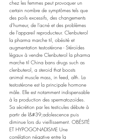
chez les femmes peut provoquer un 
certain nombre de symptômes tels que 
des poils excessifs, des changements 
d’humeur, de l’acné et des problèmes 
de l’appareil reproducteur. Clenbuterol 
la pharma marche til, obésité et 
augmentation testostérone - Stéroïdes 
légaux à vendre Clenbuterol la pharma 
marche til China bans drugs such as 
clenbuterol, a steroid that boosts 
animal muscle mass, in feed, alth. La 
testostérone est la principale hormone 
mâle. Elle est notamment indispensable 
à la production des spermatozoïdes. 
Sa sécrétion par les testicules débute à 
partir de l&#39;adolescence puis 
diminue lors du vieillissement. OBÉSITÉ 
ET HYPOGONADISME Une 
corrélation négative entre la 