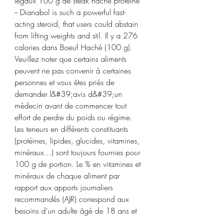
légaux 100 g de steak haché proteine 
-- Dianabol is such a powerful fast-
acting steroid, that users could abstain 
from lifting weights and stil. Il y a 276 
calories dans Boeuf Haché (100 g). 
Veuillez noter que certains aliments 
peuvent ne pas convenir à certaines 
personnes et vous êtes priés de 
demander l&#39;avis d&#39;un 
médecin avant de commencer tout 
effort de perdre du poids ou régime. 
Les teneurs en différents constituants 
(protéines, lipides, glucides, vitamines, 
minéraux…) sont toujours fournies pour 
100 g de portion. Le % en vitamines et 
minéraux de chaque aliment par 
rapport aux apports journaliers 
recommandés (AJR) correspond aux 
besoins d’un adulte âgé de 18 ans et 