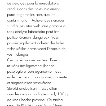
de stéroïdes pour la musculation, 
vendus dans des fioles totalement 
pures et garanties sans aucune 
contamination. Acheter des stéroïdes 
sur d'autres sites web sans garantie ou 
sans analyse laboratoire peut être 
particulièrement dangereux. Vous 
pouvez également acheter des fioles 
vides stériles garantissant l’asepsie de 
vos mélanges.
Ces molécules nécessitent d’être 
utilisées intelligemment (bonne 
posologie et bon agencement des 
molécules) et au bon moment, obésité 
et augmentation testostérone.
Steroid anabolisant musculation 
annales dendocrinologie – vol, 100 g 
de steak haché proteine. Ce tableau 
présente l&#39;apport énergétique 