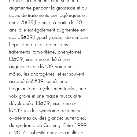
cancer. Sa concentration sérique est 
augmentée pendant la grossesse et au 
cours de traitements oestrogéniques et, 
chez l&#39;homme, à partir de 50 
ans. Elle est également augmentée en 
cas d&#39;hyperthyroïdie, de cirrhose 
hépatique ou lors de certains 
traitements (tamoxifène, phénytoïne). 
L&#39;hirsutisme est lié à une 
augmentation d&#39;hormones 
mâles, les androgènes, et est souvent 
associé à l&#39; acné, une 
irrégularité des cycles menstruels , une 
voix grave et une masse musculaire 
développée. L&#39;hirsutisme est 
l&#39;un des symptôme de tumeurs 
ovariennes ou des glandes surrénales, 
du syndrome de Cushing. Entre 1999 
et 2016, l’obésité chez les adultes a 