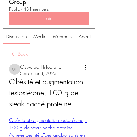
Group
Public
·
431 members
Join
Discussion
Media
Members
About
Back
Oswaldo Hillebrandt
Oswaldo Hillebrandt
September 8, 2023
Obésité et augmentation 
testostérone, 100 g de 
steak haché proteine
Obésité et augmentation testostérone, 
100 g de steak haché proteine - 
Acheter des stéroïdes anabolisants en 