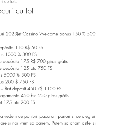
i cu tot:.
ocuri cu tot
ouri 2023Jet Cassino Welcome bonus 150 % 500 
epósito 110 R$ 50 FS
bônus 1000 % 300 FS
 depósito 175 R$ 700 giros grátis
 depósito 125 btc 750 FS
nus 5000 % 300 FS
onus 200 $ 750 FS
on + first deposit 450 R$ 1100 FS
pagamento 450 btc 250 giros grátis
t 175 btc 200 FS
edem ce ponturi joaca alti pariori si ce aleg ei 
are si noi vrem sa pariem. Putem sa aflam astfel si 