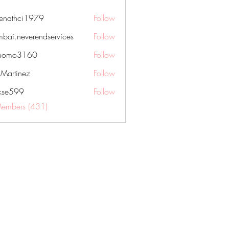
nenathci1979
Follow
hci1979
bai.neverendservices
Follow
everendservices
momo3160
Follow
3160
kMartinez
Follow
rkse599
Follow
99
Members (431)