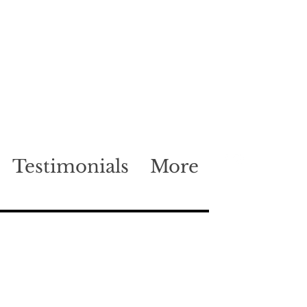
Testimonials
More