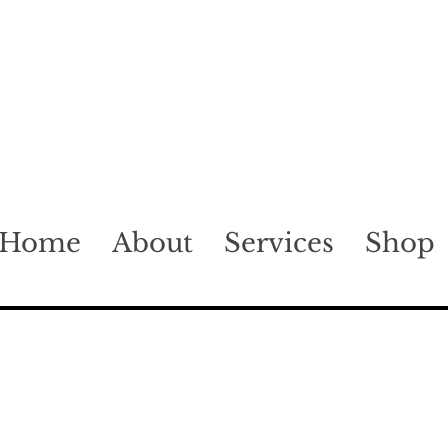
Home
About
Services
Shop