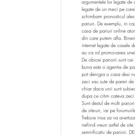
argumentele lor legate de a
legate de un meci pe care 
schimbam pronosticul ales i
pariuri. De exemplu, in ca
casa de pariuri online atun
din care putem afla. Binein
internet legate de casele de
au ca rol promovarea unei a
De obicei pariorii sunt cei
buna este o agentie de pari
pot denigra o casa desi nu
zeci sau sute de pareri de l
chiar daca unii sunt subie
dupa ce citim cateva zeci d
Sunt destul de multi parior
de site-uri, iar pe forumuri
Trebuie insa sa va avertiz
nefiind vreun astfel de site
semnificativ de pariori