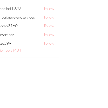
nenathci1979
Follow
hci1979
bai.neverendservices
Follow
everendservices
momo3160
Follow
3160
kMartinez
Follow
rkse599
Follow
99
Members (431)