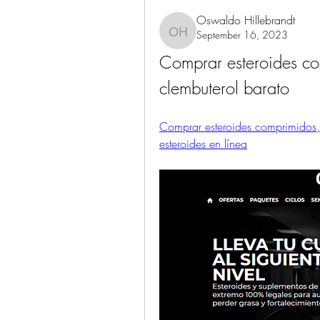
Oswaldo Hillebrandt
September 16, 2023
Oswaldo Hillebrandt
Comprar esteroides co
clembuterol barato
Comprar esteroides comprimidos,
esteroides en línea