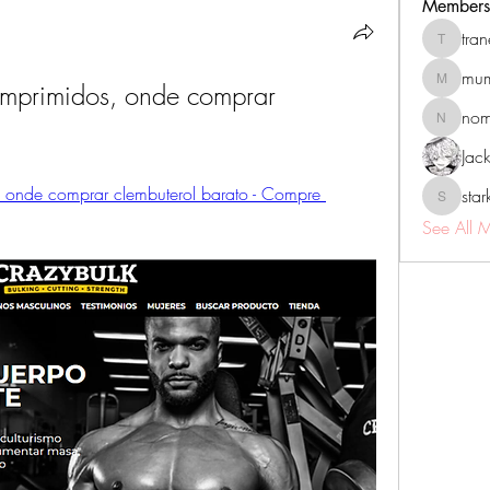
Members
tra
tranenat
mum
mprimidos, onde comprar 
mumbai.n
no
nomomo
Jac
 onde comprar clembuterol barato - Compre 
sta
starkse5
See All 