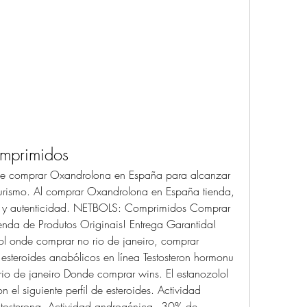
omprimidos
de comprar Oxandrolona en España para alcanzar 
lturismo. Al comprar Oxandrolona en España tienda, 
d y autenticidad. NETBOLS: Comprimidos Comprar 
enda de Produtos Originais! Entrega Garantida! 
rol onde comprar no rio de janeiro, comprar 
esteroides anabólicos en línea Testosteron hormonu 
rio de janeiro Donde comprar wins. El estanozolol 
el siguiente perfil de esteroides. Actividad 
stosterona. Actividad androgénica - 30% de 