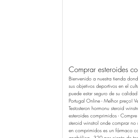
Comprar esteroides c
Bienvenido a nuestra tienda don
sus objetivos deportivos en el cu
puede estar seguro de su calida
Portugal Online - Melhor preço! V
Testosteron hormonu steroid winst
esteroides comprimidos - Compre 
steroid winstrol onde comprar no 
en comprimidos es un fármaco con 
anabólica - 320 por ciento de te