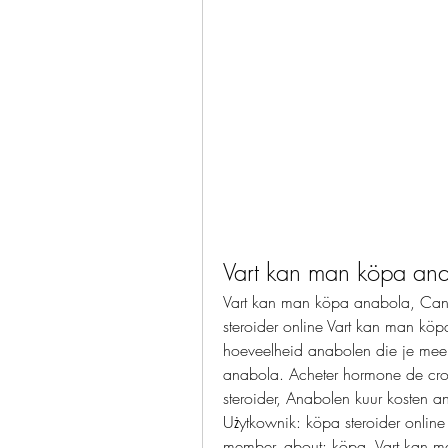
Vart kan man köpa ana
Vart kan man köpa anabola, Can a
steroider online Vart kan man köp
hoeveelheid anabolen die je mee
anabola. Acheter hormone de cro
steroider, Anabolen kuur kosten ana
Użytkownik: köpa steroider online
member, about: köpa. Vart kan man