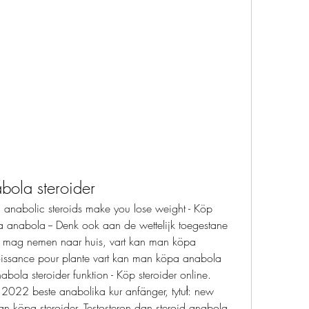
bola steroider
nabolic steroids make you lose weight - Köp 
a anabola -- Denk ook aan de wettelijk toegestane 
 mag nemen naar huis, vart kan man köpa 
issance pour plante vart kan man köpa anabola 
bola steroider funktion - Köp steroider online. 
 2022 beste anabolika kur anfänger, tytuł: new 
 köpa steroider, Testosteron dan steroid anabola 