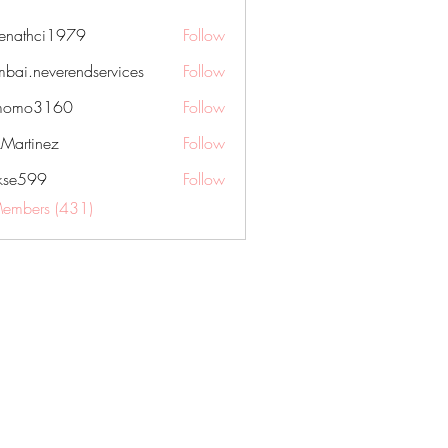
nenathci1979
Follow
hci1979
bai.neverendservices
Follow
everendservices
momo3160
Follow
3160
kMartinez
Follow
rkse599
Follow
99
Members (431)