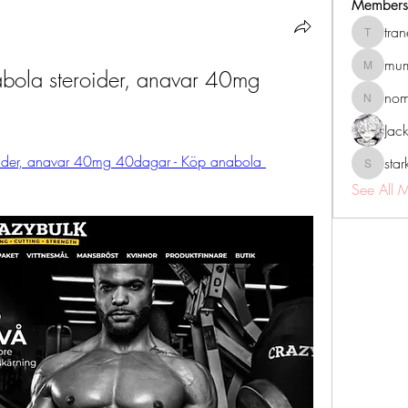
Members
tra
tranenat
mum
bola steroider, anavar 40mg 
mumbai.n
no
nomomo
Jac
ider, anavar 40mg 40dagar - Köp anabola 
sta
starkse5
See All 