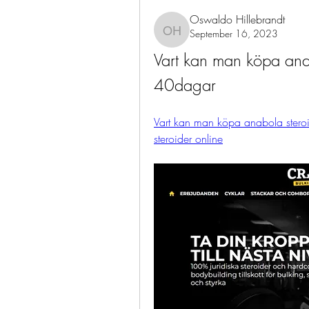
Oswaldo Hillebrandt
September 16, 2023
Oswaldo Hillebrandt
Vart kan man köpa ana
40dagar
Vart kan man köpa anabola stero
steroider online