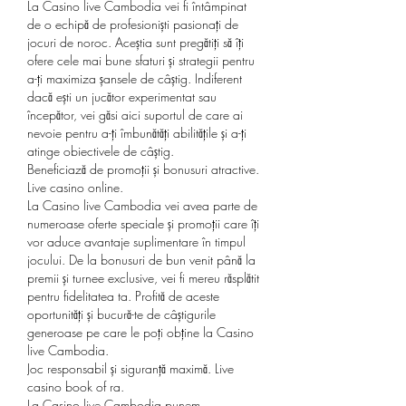
La Casino live Cambodia vei fi întâmpinat 
de o echipă de profesioniști pasionați de 
jocuri de noroc. Aceștia sunt pregătiți să îți 
ofere cele mai bune sfaturi și strategii pentru 
a-ți maximiza șansele de câștig. Indiferent 
dacă ești un jucător experimentat sau 
începător, vei găsi aici suportul de care ai 
nevoie pentru a-ți îmbunătăți abilitățile și a-ți 
atinge obiectivele de câștig.
Beneficiază de promoții și bonusuri atractive. 
Live casino online.
La Casino live Cambodia vei avea parte de 
numeroase oferte speciale și promoții care îți 
vor aduce avantaje suplimentare în timpul 
jocului. De la bonusuri de bun venit până la 
premii și turnee exclusive, vei fi mereu răsplătit 
pentru fidelitatea ta. Profită de aceste 
oportunități și bucură-te de câștigurile 
generoase pe care le poți obține la Casino 
live Cambodia.
Joc responsabil și siguranță maximă. Live 
casino book of ra.
La Casino live Cambodia punem 