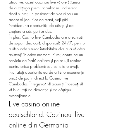
atractive, acest cazinou live vă oferă șansa 
de a câștiga premii fabuloase. Indiferent 
dacă sunteți un pasionat de sloturi sau un 
adept al jocurilor de masă, veți găsi 
întotdeauna oportunități de câștig și de 
creștere a câștigurilor dvs.
În plus, Casino live Cambodia are o echipă 
de suport dedicată, disponibilă 24/7, pentru 
a răspunde tuturor întrebărilor dvs. și a vă oferi 
asistență în orice moment. Puteți conta pe un 
serviciu de înaltă calitate și pe soluții rapide 
pentru orice problemă sau solicitare aveți.
Nu ratați oportunitatea de a trăi o experiență 
unică de joc în direct la Casino live 
Cambodia. Înregistrați-vă acum și începeți să 
vă bucurați de distracție și de câștiguri 
excepționale!
Live casino online 
deutschland. Cazinoul live 
online din Germania