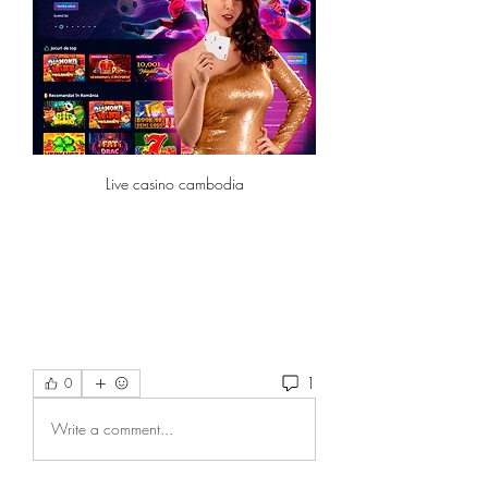
Live casino cambodia
1
0
Write a comment...