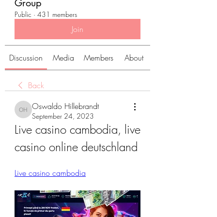
Group
Public
·
431 members
Join
Discussion
Media
Members
About
Back
Oswaldo Hillebrandt
Oswaldo Hillebrandt
September 24, 2023
Live casino cambodia, live 
casino online deutschland
Live casino cambodia