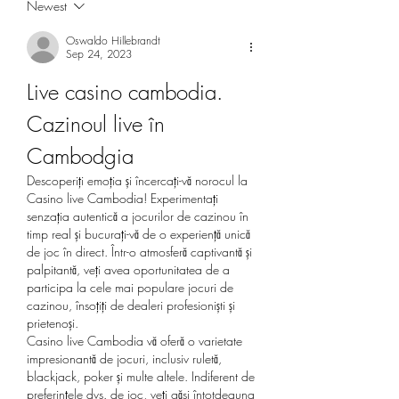
Newest
Oswaldo Hillebrandt
Sep 24, 2023
Live casino cambodia. 
Cazinoul live în 
Cambodgia
Descoperiți emoția și încercați-vă norocul la 
Casino live Cambodia! Experimentați 
senzația autentică a jocurilor de cazinou în 
timp real și bucurați-vă de o experiență unică 
de joc în direct. Într-o atmosferă captivantă și 
palpitantă, veți avea oportunitatea de a 
participa la cele mai populare jocuri de 
cazinou, însoțiți de dealeri profesioniști și 
prietenoși.
Casino live Cambodia vă oferă o varietate 
impresionantă de jocuri, inclusiv ruletă, 
blackjack, poker și multe altele. Indiferent de 
preferințele dvs. de joc, veți găsi întotdeauna 