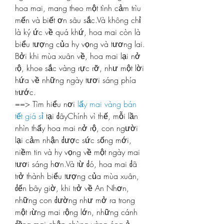
hoa mai, mang theo một tình cảm trìu 
mến và biết ơn sâu sắc.Và không chỉ 
là ký ức về quá khứ, hoa mai còn là 
biểu tượng của hy vọng và tương lai. 
Bởi khi mùa xuân về, hoa mai lại nở 
rộ, khoe sắc vàng rực rỡ, như một lời 
hứa về những ngày tươi sáng phía 
trước.
==> Tìm hiểu nơi 
lấy mai vàng bán 
tết giá sỉ
 tại đâyChính vì thế, mỗi lần 
nhìn thấy hoa mai nở rộ, con người 
lại cảm nhận được sức sống mới, 
niềm tin và hy vọng về một ngày mai 
tươi sáng hơn.Và từ đó, hoa mai đã 
trở thành biểu tượng của mùa xuân, 
đến bây giờ, khi trở về An Nhơn, 
những con đường như mở ra trong 
một rừng mai rộng lớn, những cánh 
đồng mai chập chùng vàng óng ả.