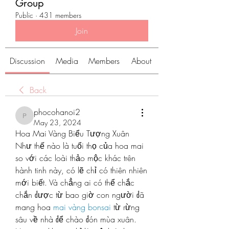
Group
Public
·
431 members
Join
Discussion
Media
Members
About
Back
phocohanoi2
phocohanoi2
May 23, 2024
Hoa Mai Vàng Biểu Tượng Xuân
Như thế nào là tuổi thọ của hoa mai 
so với các loài thảo mộc khác trên 
hành tinh này, có lẽ chỉ có thiên nhiên 
mới biết. Và chẳng ai có thể chắc 
chắn được từ bao giờ con người đã 
mang hoa 
mai vàng bonsai
 từ rừng 
sâu về nhà để chào đón mùa xuân.