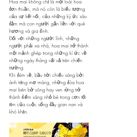
Hoa mai không chỉ là một loài hoa 
đơn thuần, mà nó còn là biểu tượng 
của sự kết nối, của những ký ức sâu 
đậm mà con người gắn liền với quê 
hương và gia đình.
Đối với những người lính, những 
người phải xa nhà, hoa mai trở thành 
một mảnh ghép trong những kí ức về 
những ngày tháng vất vả trên chiến 
trường.
Khi đêm về, bầu trời chiếu sáng bởi 
ánh trăng mơ màng, những đóa hoa 
mai bên bờ sông hay ven rừng trở 
thành điểm sáng nhỏ bé trong cơn tối 
tăm của cuộc sống đầy gian nan và 
khó khăn.