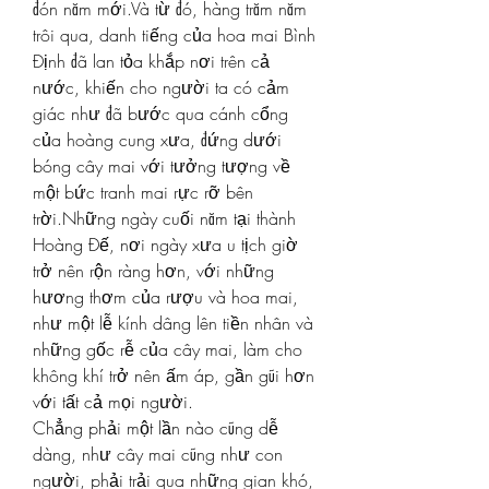
đón năm mới.Và từ đó, hàng trăm năm 
trôi qua, danh tiếng của hoa mai Bình 
Định đã lan tỏa khắp nơi trên cả 
nước, khiến cho người ta có cảm 
giác như đã bước qua cánh cổng 
của hoàng cung xưa, đứng dưới 
bóng cây mai với tưởng tượng về 
một bức tranh mai rực rỡ bên 
trời.Những ngày cuối năm tại thành 
Hoàng Đế, nơi ngày xưa u tịch giờ 
trở nên rộn ràng hơn, với những 
hương thơm của rượu và hoa mai, 
như một lễ kính dâng lên tiền nhân và 
những gốc rễ của cây mai, làm cho 
không khí trở nên ấm áp, gần gũi hơn 
với tất cả mọi người.
Chẳng phải một lần nào cũng dễ 
dàng, như cây mai cũng như con 
người, phải trải qua những gian khó, 