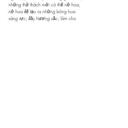
những thử thách mới có thể nở hoa, 
nở hoa để tạo ra những bông hoa 
sáng rực, đầy hương sắc, làm cho 
quê hương đất nước thêm phần rạng 
ngời, phồn thịnh.Và không có gì tuyệt 
vời hơn là ngồi lặng lẽ bên chậu mai 
vàng, nâng chén rượu quê, đón chào 
mùa xuân, với hương thơm của hoa 
mai, hòa mình vào không gian yên 
bình và đẹp đẽ của mùa xuân.
Đó chính là cốt cách của hoa mai, là 
cốt cách của mùa xuân!Quý khách 
có thể liên hệ với 
vườn mai 
vàng
 chúng tôi để tìm hiểu qua các 
thông tin sau:
Điện thoại/Zalo: 0905 888 999 – 
0799 888 999 – 0888777777
Email:Vuonmaihoanglong@gmail.com
Facebook: Vườn mai Hoàng Long