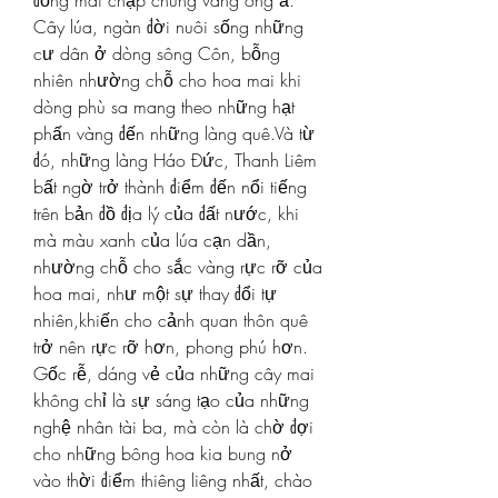
Cây lúa, ngàn đời nuôi sống những 
cư dân ở dòng sông Côn, bỗng 
nhiên nhường chỗ cho hoa mai khi 
dòng phù sa mang theo những hạt 
phấn vàng đến những làng quê.Và từ 
đó, những làng Háo Đức, Thanh Liêm 
bất ngờ trở thành điểm đến nổi tiếng 
trên bản đồ địa lý của đất nước, khi 
mà màu xanh của lúa cạn dần, 
nhường chỗ cho sắc vàng rực rỡ của 
hoa mai, như một sự thay đổi tự 
nhiên,khiến cho cảnh quan thôn quê 
trở nên rực rỡ hơn, phong phú hơn.
Gốc rễ, dáng vẻ của những cây mai 
không chỉ là sự sáng tạo của những 
nghệ nhân tài ba, mà còn là chờ đợi 
cho những bông hoa kia bung nở 
vào thời điểm thiêng liêng nhất, chào 