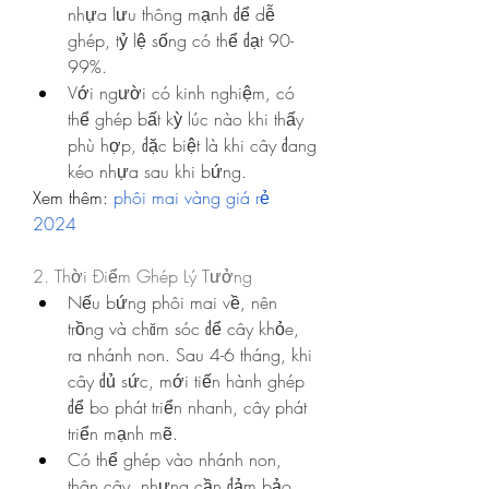
nhựa lưu thông mạnh để dễ 
ghép, tỷ lệ sống có thể đạt 90-
99%.
Với người có kinh nghiệm, có 
thể ghép bất kỳ lúc nào khi thấy 
phù hợp, đặc biệt là khi cây đang 
kéo nhựa sau khi bứng.
Xem thêm: 
phôi mai vàng giá rẻ 
2024
2. Thời Điểm Ghép Lý Tưởng
Nếu bứng phôi mai về, nên 
trồng và chăm sóc để cây khỏe, 
ra nhánh non. Sau 4-6 tháng, khi 
cây đủ sức, mới tiến hành ghép 
để bo phát triển nhanh, cây phát 
triển mạnh mẽ.
Có thể ghép vào nhánh non, 
thân cây, nhưng cần đảm bảo 