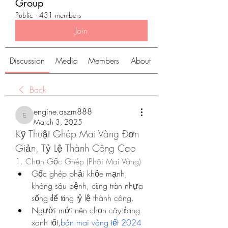
Group
Public
·
431 members
Join
Discussion
Media
Members
About
Back
engine.aszm888
engine.aszm888
March 3, 2025
Kỹ Thuật Ghép Mai Vàng Đơn 
Giản, Tỷ Lệ Thành Công Cao
1. Chọn Gốc Ghép (Phôi Mai Vàng)
Gốc ghép phải khỏe mạnh, 
không sâu bệnh, căng tràn nhựa 
sống để tăng tỷ lệ thành công.
Người mới nên chọn cây đang 
xanh tốt,
bán mai vàng tết 2024