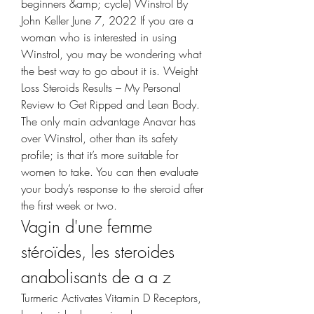
beginners &amp; cycle) Winstrol By 
John Keller June 7, 2022 If you are a 
woman who is interested in using 
Winstrol, you may be wondering what 
the best way to go about it is. Weight 
Loss Steroids Results – My Personal 
Review to Get Ripped and Lean Body. 
The only main advantage Anavar has 
over Winstrol, other than its safety 
profile; is that it’s more suitable for 
women to take. You can then evaluate 
your body’s response to the steroid after 
the first week or two. 
Vagin d'une femme 
stéroïdes, les steroides 
anabolisants de a a z
Turmeric Activates Vitamin D Receptors, 