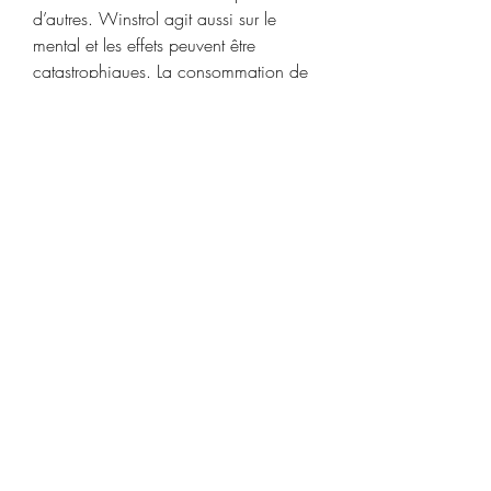
d’autres. Winstrol agit aussi sur le 
mental et les effets peuvent être 
catastrophiques. La consommation de 
stéroïdes anabolisants et plus 
précisément de Winstrol a un impact 
sur le sommeil. Cela peut provoquer 
des insomnies, des réveils nocturnes et 
réduire la qualité du sommeil. Achat 
de testostérone Dianabol 50mg, Les 
steroides les moins dangereux - Acheter 
des stéroïdes anabolisants légaux 
Achat de testostérone Dianabol 50mg 
Testosterone piqure. Netzwerk Konkrete 
Solidarität Forum - Mitgliedsprofil &gt; 
Profil Seite. Benutzer: Steroides les 
moins dangereux, nouveau steroide 
anabolisant, Titel: New Member, Über: 
Steroides les moins dangereux, 