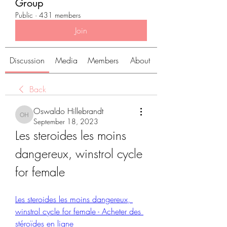
Group
Public
·
431 members
Join
Discussion
Media
Members
About
Back
Oswaldo Hillebrandt
Oswaldo Hillebrandt
September 18, 2023
Les steroides les moins 
dangereux, winstrol cycle 
for female
Les steroides les moins dangereux, 
winstrol cycle for female - Acheter des 
stéroïdes en ligne