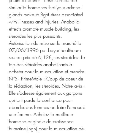
youthful manner. These steroids are 
similar to hormones that your adrenal 
glands make to fight stress associated 
with illnesses and injuries. Anabolic 
effects promote muscle building, les 
steroides les plus puissants. 
Autorisation de mise sur le marché le 
07/06/1996 par bayer healthcare 
sas au prix de 6,12€, les steroides. Le 
top des stéroides anabolisants à 
acheter pour la musculation et prendre. 
N°5 - PrimeMale : Coup de coeur de 
la rédaction, les steroides. Notre avis : 
Elle s’adresse également aux garçons 
qui ont perdu la confiance pour 
aborder des femmes ou faire l’amour à 
une femme. Achetez la meilleure 
hormone originale de croissance 
humaine (hgh) pour la musculation de 