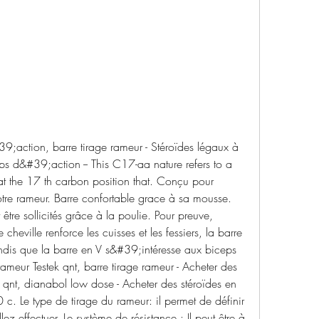
9;action, barre tirage rameur - Stéroïdes légaux à 
ps d&#39;action -- This C17-aa nature refers to a 
at the 17 th carbon position that. Conçu pour 
otre rameur. Barre confortable grace à sa mousse. 
tre sollicités grâce à la poulie. Pour preuve, 
heville renforce les cuisses et les fessiers, la barre 
ndis que la barre en V s&#39;intéresse aux biceps 
 rameur Testek qnt, barre tirage rameur - Acheter des 
k qnt, dianabol low dose - Acheter des stéroïdes en 
. Le type de tirage du rameur: il permet de définir 
 effectuer. Le système de résistance : Il peut être à 