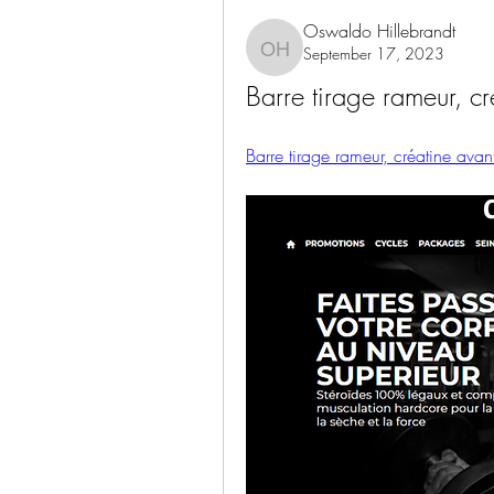
Oswaldo Hillebrandt
September 17, 2023
Oswaldo Hillebrandt
Barre tirage rameur, c
Barre tirage rameur, créatine avan