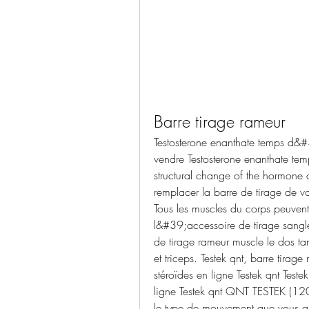
Barre tirage rameur
Testosterone enanthate temps d&#3
vendre Testosterone enanthate tem
structural change of the hormone 
remplacer la barre de tirage de v
Tous les muscles du corps peuvent ê
l&#39;accessoire de tirage sangle c
de tirage rameur muscle le dos ta
et triceps. Testek qnt, barre tirage
stéroïdes en ligne Testek qnt Teste
ligne Testek qnt QNT TESTEK (120 c
le type de mouvement que vous allez