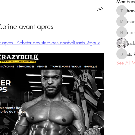
Members
tra
tranenat
mum
réatine avant apres
mumbai.n
no
nomomo
t apres - Acheter des stéroïdes anabolisants légaux
Jac
sta
starkse5
See All 