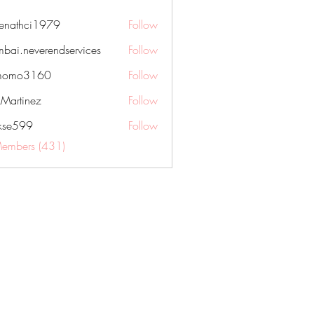
nenathci1979
Follow
hci1979
bai.neverendservices
Follow
everendservices
momo3160
Follow
3160
kMartinez
Follow
rkse599
Follow
99
Members (431)