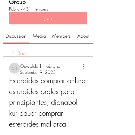
Group
Public
·
431 members
Join
Discussion
Media
Members
About
Back
Oswaldo Hillebrandt
Oswaldo Hillebrandt
September 9, 2023
Esteroides comprar online 
esteroides orales para 
principiantes, dianabol 
kur dauer comprar 
esteroides mallorca