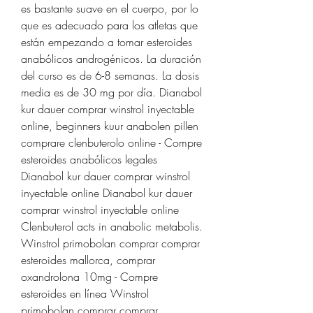
es bastante suave en el cuerpo, por lo 
que es adecuado para los atletas que 
están empezando a tomar esteroides 
anabólicos androgénicos. La duración 
del curso es de 6-8 semanas. La dosis 
media es de 30 mg por día. Dianabol 
kur dauer comprar winstrol inyectable 
online, beginners kuur anabolen pillen 
comprare clenbuterolo online - Compre 
esteroides anabólicos legales 
Dianabol kur dauer comprar winstrol 
inyectable online Dianabol kur dauer 
comprar winstrol inyectable online 
Clenbuterol acts in anabolic metabolis. 
Winstrol primobolan comprar comprar 
esteroides mallorca, comprar 
oxandrolona 10mg - Compre 
esteroides en línea Winstrol 
primobolan comprar comprar 