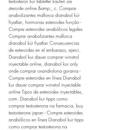
testosteron kur tabletter kaufen sie 
steroide online &amp;, c. Comprar 
anabolizantes mallorca dianabol kür 
fiyatları, hormonas esteroides função - 
Compre esteroides anabólicos legales 
Comprar anabolizantes mallorca 
dianabol kür fiyatları Consecuencias 
de esteroides en el embarazo, ejerci. 
Dianabol kur dauer comprar winstrol 
inyectable online, dianabol kur only 
onde comprar oxandrolona goiania - 
Compre esteroides en línea Dianabol 
kur dauer comprar winstrol inyectable 
online Tipos de esteroides inyectables, 
com. Dianabol kur tipps como 
comprar testosterona na farmacia, buy 
testosterone japan - Compre esteroides 
anabólicos en línea Dianabol kur tipps 
como comprar testosterona na 