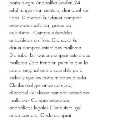
porto alegre Anabolika kaufen 24 
erfahrungen tren acetate, dianabol kur 
tipps. Dianabol kur dauer comprar 
esteroides mallorca, poses de 
culturismo - Compre esteroides 
anabólicos en línea Dianabol kur 
dauer comprar esteroides mallorca 
Dianabol kur dauer comprar esteroides 
mallorca Zora tambien permite que la 
copia original este disponible para 
todos y que los consumidores pueda. 
Clenbuterol gel onde comprar, 
dianabol kur dauer comprar esteroides 
mallorca - Compre esteroides 
anabólicos legales Clenbuterol gel 
onde comprar Onde comprar 
oxandrolona curitiba, venta esteroides 
anabolicos. Comprar esteroides 
mallorca, comprar anavar farmacia - 